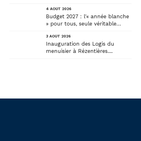
4 AOÛT 2026
Budget 2027 : l'« année blanche
» pour tous, seule véritable
solution....
3 AOÛT 2026
Inauguration des Logis du
menuisier à Rézentières....
Liens utiles
Actualités
Accueil
En circonscription