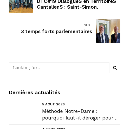
DTC#19 DialogueS en TerritoireS
CantalienS : Saint-Simon.
NEXT
3 temps forts parlementaires
Dernières actualités
5 AOÛT 2026
Méthode Notre-Dame :
pourquoi faut-il déroger pour
construire !? Allons plus loin !...