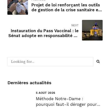
Projet de loi renforçant les outils
de gestion de la crise sanitaire et
modifiant le code de la santé
publique : examen ce jour au
Sénat.
NEXT
Instauration du Pass Vaccinal : le
Sénat adopte en responsabilité un
projet amendé.
Dernières actualités
5 AOÛT 2026
Méthode Notre-Dame :
pourquoi faut-il déroger pour
construire !? Allons plus loin !...