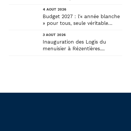
4 AOÛT 2026
Budget 2027 : l'« année blanche
» pour tous, seule véritable
solution....
3 AOÛT 2026
Inauguration des Logis du
menuisier à Rézentières....
Liens utiles
Actualités
Accueil
En circonscription