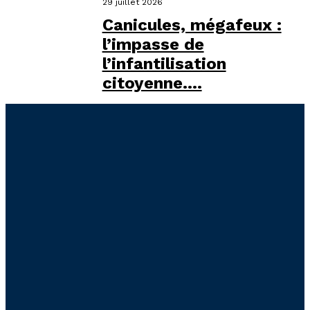
29 juillet 2026
Canicules, mégafeux :
l’impasse de
l’infantilisation
citoyenne....
Liens utiles
Accueil
Présentation
Contact