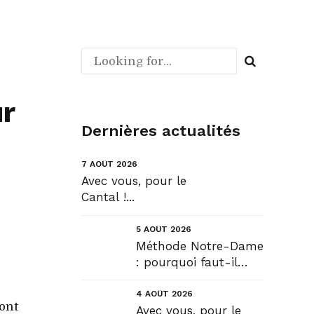
ur
Dernières actualités
7 AOÛT 2026
Avec vous, pour le
Cantal !...
5 AOÛT 2026
Méthode Notre-Dame
: pourquoi faut-il
déroger pour
construire !? Allons
4 AOÛT 2026
dont
plus loin !...
Avec vous, pour le