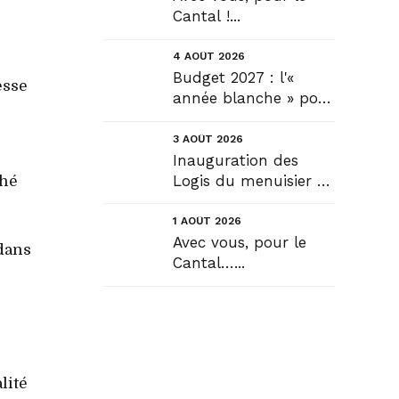
Cantal !...
4 AOÛT 2026
Budget 2027 : l'«
esse
année blanche » pour
tous, seule véritable
solution....
3 AOÛT 2026
Inauguration des
Logis du menuisier à
ché
Rézentières....
1 AOÛT 2026
Avec vous, pour le
 dans
Cantal…...
lité