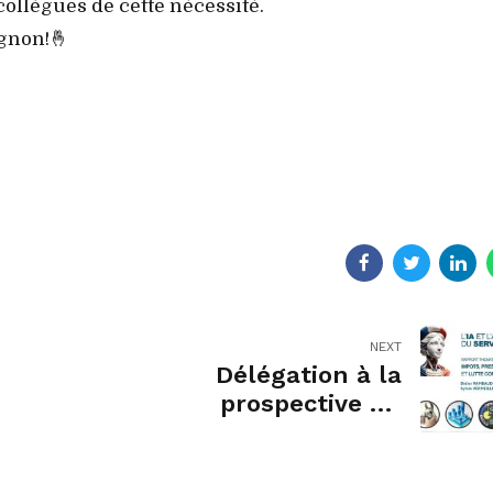
ollègues de cette nécessité.
ignon!🤞
NEXT
Délégation à la
prospective du
Sénat :
L'intelligence
artificielle (IA) au