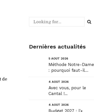
Dernières actualités
5 AOÛT 2026
Méthode Notre-Dame
: pourquoi faut-il
déroger pour
t de
construire !? Allons
4 AOÛT 2026
plus loin !...
Avec vous, pour le
Cantal !...
4 AOÛT 2026
Budget 2027 : l'«