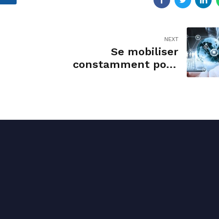
NEXT
Se mobiliser
constamment pour
faire avancer le
territoire
cantalien.
ct permanence
Liens utiles
 64 21 38
Accueil
ct@stephane-sautarel.fr
Présentation
Pasteur, 15000 Aurillac