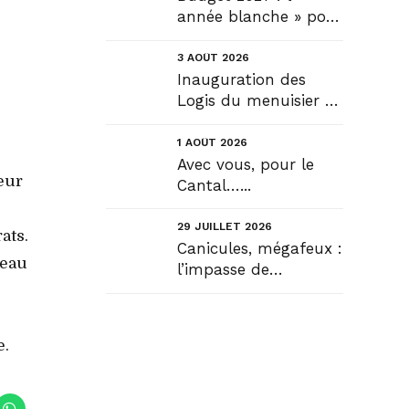
année blanche » pour
tous, seule véritable
solution....
3 AOÛT 2026
Inauguration des
Logis du menuisier à
Rézentières....
1 AOÛT 2026
Avec vous, pour le
leur
Cantal…...
29 JUILLET 2026
ats.
Canicules, mégafeux :
veau
l’impasse de
l’infantilisation
citoyenne....
e.