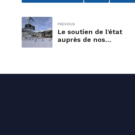
PREVIOUS
Le soutien de l'état
auprès de nos
stations de
montagne.
Conta
04 71
conta
1 rue 