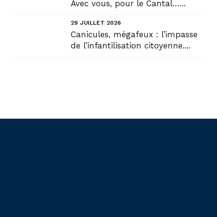
Avec vous, pour le Cantal…...
29 JUILLET 2026
Canicules, mégafeux : l’impasse
de l’infantilisation citoyenne....
Liens utiles
Actualités
Accueil
En circonscription
Présentation
Au Sénat