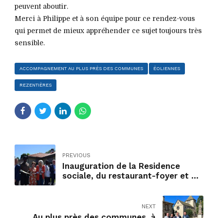
peuvent aboutir.
Merci à Philippe et à son équipe pour ce rendez-vous
qui permet de mieux appréhender ce sujet toujours très
sensible.
ACCOMPAGNEMENT AU PLUS PRÈS DES COMMUNES
ÉOLIENNES
REZENTIÈRES
PREVIOUS
Inauguration de la Residence
sociale, du restaurant-foyer et de
l’atelier d’Emmaüs Cantal à
Aurillac.
NEXT
Au plus près des communes, à