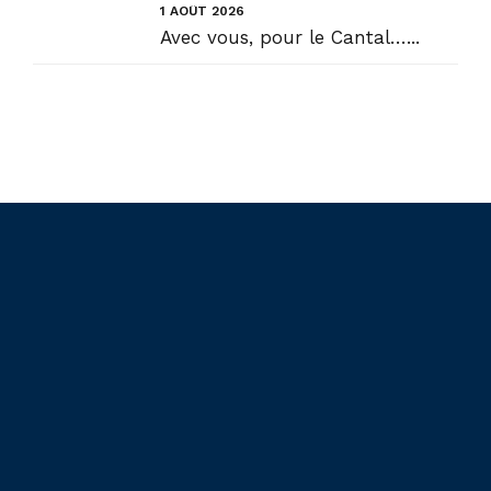
1 AOÛT 2026
Avec vous, pour le Cantal…...
Liens utiles
Actualités
Accueil
En circonscription
Présentation
Au Sénat
Contact
Points de vue