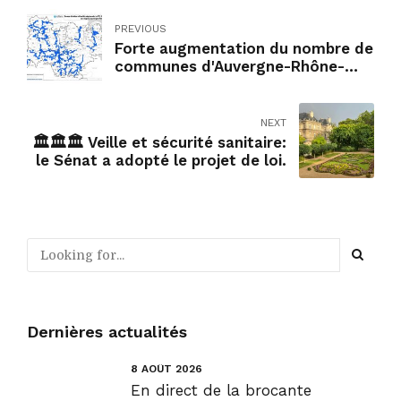
PREVIOUS
Forte augmentation du nombre de
communes d'Auvergne-Rhône-
Alpes et cantalienne éligibles aux
aides à finalité régionale pour
favoriser l investissement des
NEXT
entreprises.
🏛🏛🏛 Veille et sécurité sanitaire:
le Sénat a adopté le projet de loi.
Dernières actualités
8 AOÛT 2026
En direct de la brocante