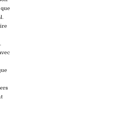
s que
l.
ire
.
avec
que
vers
nt