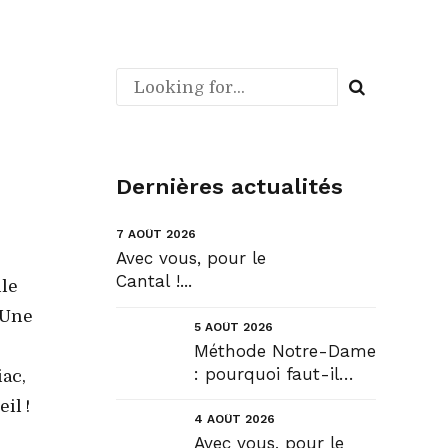
Dernières actualités
7 AOÛT 2026
Avec vous, pour le
Cantal !...
lle
 Une
5 AOÛT 2026
Méthode Notre-Dame
: pourquoi faut-il
ac,
déroger pour
il !
construire !? Allons
4 AOÛT 2026
plus loin !...
Avec vous, pour le