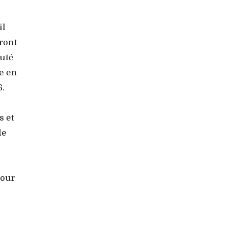
il
eront
auté
e en
6.
s et
le
tour