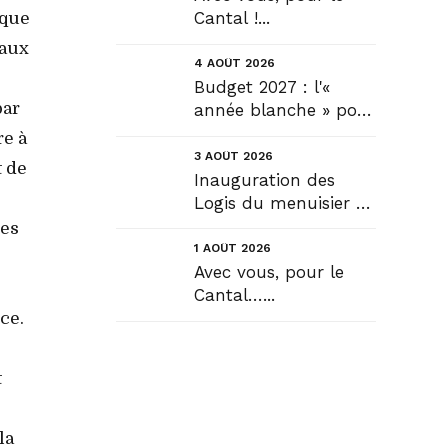
Cantal !...
 que
 aux
4 AOÛT 2026
Budget 2027 : l'«
par
année blanche » pour
tous, seule véritable
re à
solution....
3 AOÛT 2026
t de
Inauguration des
Logis du menuisier à
Rézentières....
des
1 AOÛT 2026
Avec vous, pour le
Cantal…...
ce.
t
la