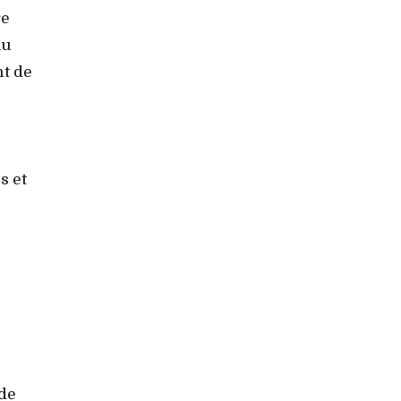
re
au
nt de
,
s et
 de