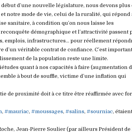
 au début d’une nouvelle législature, nous devons plus
 notre mode de vie, celui de la ruralité, qui répond
ise sanitaire, à condition qu’on nous laisse les
 reconquête démographique et l’attractivité passent 
s, emplois, infrastructures… pour réellement répond
re d’un véritable contrat de confiance. C’est importan
llissement de la population reste une limite.
uiétudes quant à nos capacités à faire (augmentation 
semble à bout de souffle, victime d’une inflation qui
de proximité doit à ce titre être réaffirmée avec for
n
,
#mauriac
,
#moussages
,
#salins
,
#sourniac
, étaien
oche, Jean-Pierre Soulier (par ailleurs Président de 