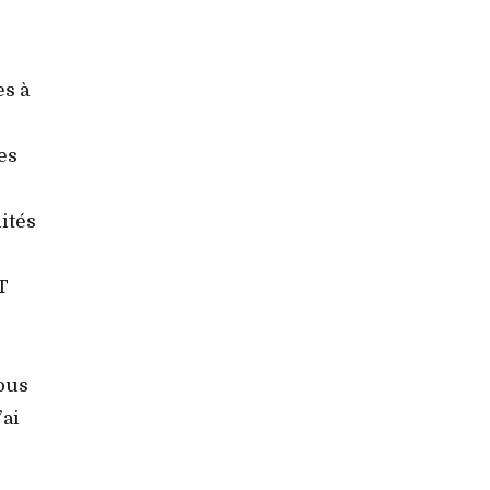
es à
es
ités
T
ous
’ai