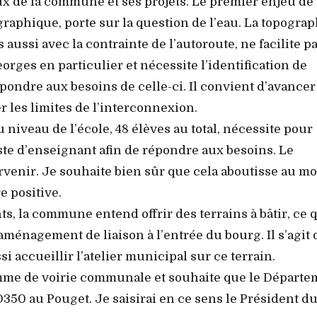
 de la commune et ses projets. Le premier enjeu de 
phique, porte sur la question de l’eau. La topograp
ussi avec la contrainte de l’autoroute, ne facilite p
rges en particulier et nécessite l’identification de
ondre aux besoins de celle-ci. Il convient d’avancer
 les limites de l’interconnexion.
niveau de l’école, 48 élèves au total, nécessite pour
ste d’enseignant afin de répondre aux besoins. Le
rvenir. Je souhaite bien sûr que cela aboutisse au m
e positive.
, la commune entend offrir des terrains à bâtir, ce 
aménagement de liaison à l’entrée du bourg. Il s’agit
 accueillir l’atelier municipal sur ce terrain.
e de voirie communale et souhaite que le Départe
350 au Pouget. Je saisirai en ce sens le Président d