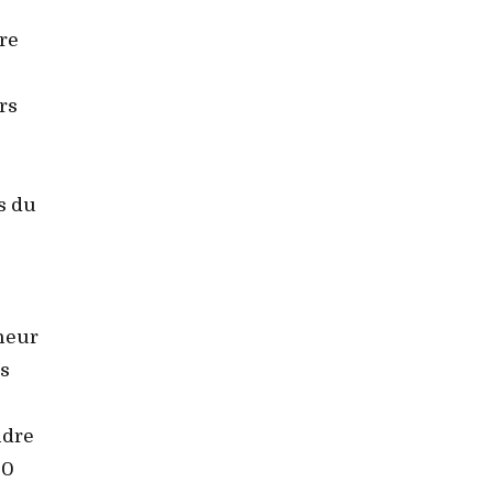
re
rs
s du
nheur
is
ndre
00