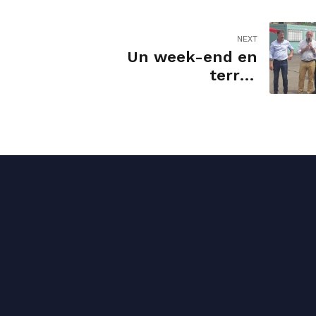
NEXT
Un week-end en
terres
cantaliennes :
Aurillac, Salers et
Vieillespesse.
ct permanence
Liens utiles
 64 21 38
Accueil
ct@stephane-sautarel.fr
Présentation
Pasteur, 15000 Aurillac