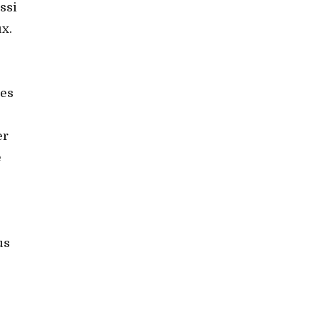
ssi
x.
les
er
e
us