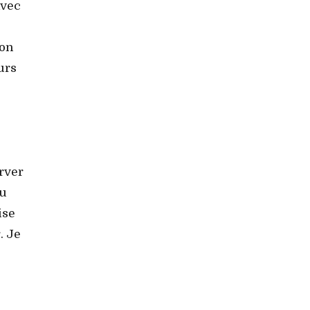
avec
ion
urs
rver
au
ise
. Je