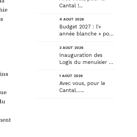
la
Cantal !...
hie
as
4 AOÛT 2026
Budget 2027 : l'«
année blanche » pour
tous, seule véritable
solution....
3 AOÛT 2026
Inauguration des
Logis du menuisier à
Rézentières....
oins
1 AOÛT 2026
Avec vous, pour le
Cantal…...
que
 du
ment
u