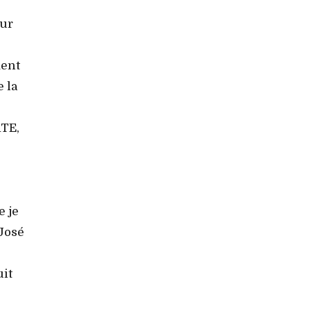
sur
ment
 la
RTE,
e je
José
uit