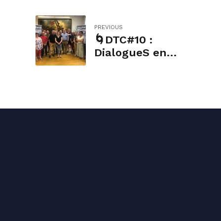
PREVIOUS
🌀DTC#10 :
DialogueS en
TerritoireS
CantalienS :
dixième étape à
Montsalvy.
Conta
04 71
conta
1 rue 