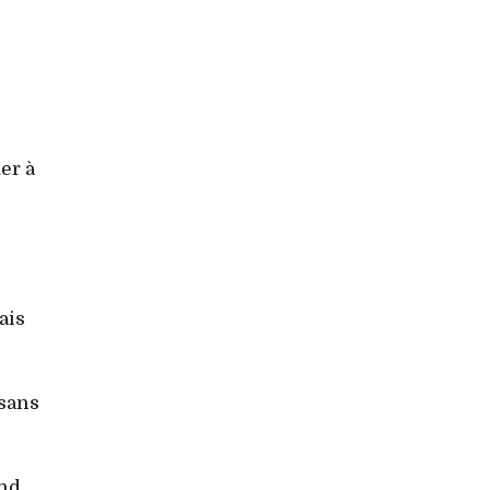
er à
ais
 sans
ond