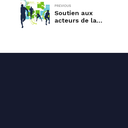
PREVIOUS
Soutien aux
acteurs de la
montagne, de la
restauration et des
salles de sports !
Conta
04 71
conta
1 rue 
Mentions légales