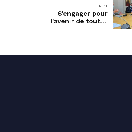
NEXT
S'engager pour
l'avenir de toutes
et tous.
ct permanence
Liens utiles
 64 21 38
Accueil
ct@stephane-sautarel.fr
Présentation
Pasteur, 15000 Aurillac
Contact