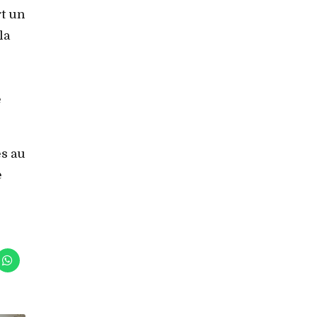
rt un
la
e
es au
e