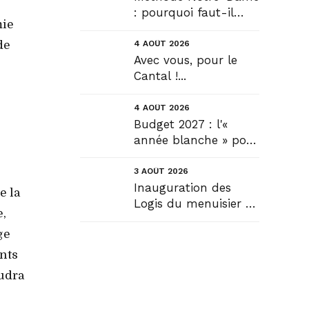
: pourquoi faut-il
mie
déroger pour
construire !? Allons
de
4 AOÛT 2026
plus loin !...
Avec vous, pour le
Cantal !...
4 AOÛT 2026
Budget 2027 : l'«
année blanche » pour
tous, seule véritable
solution....
3 AOÛT 2026
Inauguration des
e la
Logis du menuisier à
e,
Rézentières....
ge
nts
audra