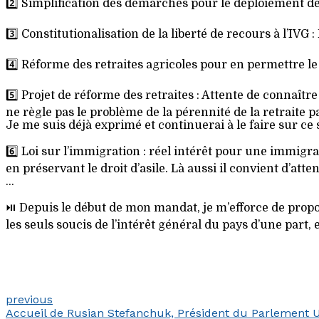
2️⃣ Simplification des démarches pour le déploiement de
3️⃣ Constitutionalisation de la liberté de recours à l’IVG :
4️⃣ Réforme des retraites agricoles pour en permettre le
5️⃣ Projet de réforme des retraites : Attente de connaî
ne règle pas le problème de la pérennité de la retraite pa
Je me suis déjà exprimé et continuerai à le faire sur ce s
6️⃣ Loi sur l’immigration : réel intérêt pour une immig
en préservant le droit d’asile. Là aussi il convient d’att
…
⏯️ Depuis le début de mon mandat, je m’efforce de propo
les seuls soucis de l’intérêt général du pays d’une part, 
previous
Accueil de Rusian Stefanchuk, Président du Parlement U