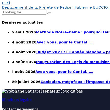
next
Deplacement de la Préfète de Région, Fabienne BUCCIO, 
Dernières actualités
5 août 2026
Méthode Notre-Dame : pourquoi faut-il
4 août 2026
Avec vous, pour le Cantal !...
4 août 2026
Budget 2027 : l'« année blanche » pou
3 août 2026
Inauguration des Logis du menuisier à
1 août 2026
Avec vous, pour le Cantal…...
29 juillet 2026
Canicules, mégafeux : l’impasse de l
Mentions légales
Contact permanence