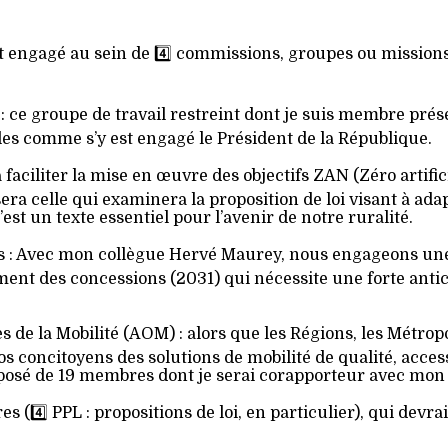
nt engagé au sein de 4️⃣ commissions, groupes ou mission
n : ce groupe de travail restreint dont je suis membre pr
ales comme s’y est engagé le Président de la République.
 faciliter la mise en œuvre des objectifs ZAN (Zéro artifici
 celle qui examinera la proposition de loi visant à adapte
est un texte essentiel pour l’avenir de notre ruralité.
res : Avec mon collègue Hervé Maurey, nous engageons une
nt des concessions (2031) qui nécessite une forte anticip
s de la Mobilité (AOM) : alors que les Régions, les Métrop
nos concitoyens des solutions de mobilité de qualité, acces
mposé de 19 membres dont je serai corapporteur avec mon
ires (4️⃣ PPL : propositions de loi, en particulier), qui de