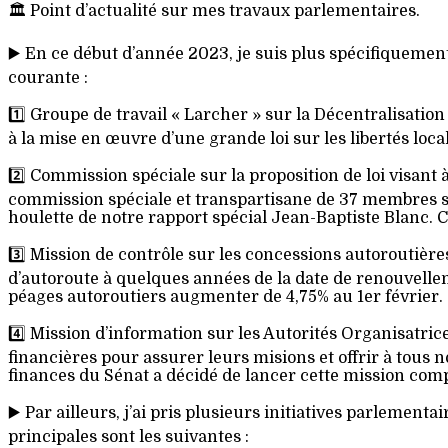
🏛️ Point d’actualité sur mes travaux parlementaires.
▶️ En ce début d’année 2023, je suis plus spécifiqueme
courante :
1️⃣ Groupe de travail « Larcher » sur la Décentralisatio
à la mise en œuvre d’une grande loi sur les libertés loc
2️⃣ Commission spéciale sur la proposition de loi visant à
commission spéciale et transpartisane de 37 membres sera
houlette de notre rapport spécial Jean-Baptiste Blanc. C’
3️⃣ Mission de contrôle sur les concessions autoroutiè
d’autoroute à quelques années de la date de renouvelleme
péages autoroutiers augmenter de 4,75% au 1er février.
4️⃣ Mission d’information sur les Autorités Organisatrice
financières pour assurer leurs misions et offrir à tous 
finances du Sénat a décidé de lancer cette mission co
▶️ Par ailleurs, j’ai pris plusieurs initiatives parlementa
principales sont les suivantes :