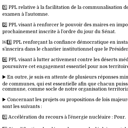
1️⃣ PPL relative à la facilitation de la communalisatio
examen à l’automne.
2️⃣ PPL visant à renforcer le pouvoir des maires en imp
prochainement inscrite à l’ordre du jour du Sénat.
￼3️⃣ PPL renforçant la confiance démocratique en insta
s’inscrira dans le chantier institutionnel que le Préside
4️⃣ PPL visant à lutter activement contre les déserts mé
poursuivre cet engagement essentiel pour nos territoir
▶️ En outre, je suis en attente de plusieurs réponses min
de communes, qui est essentielle afin que chacun puisse 
commune, comme socle de notre organisation territoria
▶️ Concernant les projets ou propositions de lois majeur
sont les suivants :
1️⃣ Accélération du recours à l’énergie nucléaire : Pour.