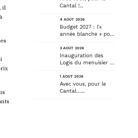
Cantal !...
 il
à
4 AOÛT 2026
Budget 2027 : l'«
année blanche » pour
ées
tous, seule véritable
solution....
3 AOÛT 2026
Inauguration des
i
Logis du menuisier à
prix
Rézentières....
1 AOÛT 2026
Avec vous, pour le
Cantal…...
us
ants