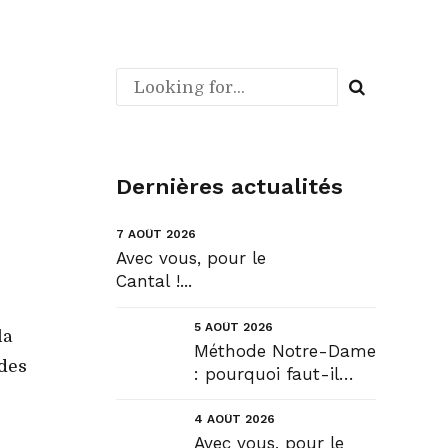
Dernières actualités
7 AOÛT 2026
Avec vous, pour le
Cantal !...
5 AOÛT 2026
la
Méthode Notre-Dame
 des
: pourquoi faut-il
déroger pour
construire !? Allons
4 AOÛT 2026
plus loin !...
Avec vous, pour le