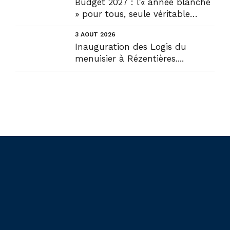
Budget 2027 : l'« année blanche
» pour tous, seule véritable
solution....
3 AOÛT 2026
Inauguration des Logis du
menuisier à Rézentières....
Liens utiles
Actualités
Accueil
En circonscription
Présentation
Au Sénat