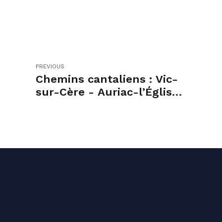
PREVIOUS
Chemins cantaliens : Vic-
sur-Cère - Auriac-l’Église
- Saint-Rémy-de-
Chaudes-Aigues
Conta
04 71