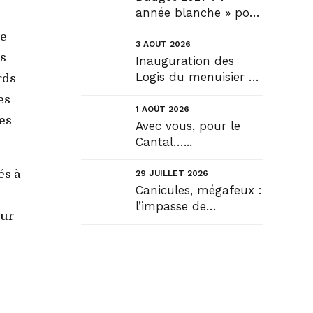
année blanche » pour
tous, seule véritable
de
solution....
3 AOÛT 2026
is
Inauguration des
Logis du menuisier à
rds
Rézentières....
es
1 AOÛT 2026
es
Avec vous, pour le
Cantal…...
és à
29 JUILLET 2026
Canicules, mégafeux :
l’impasse de
eur
l’infantilisation
citoyenne....