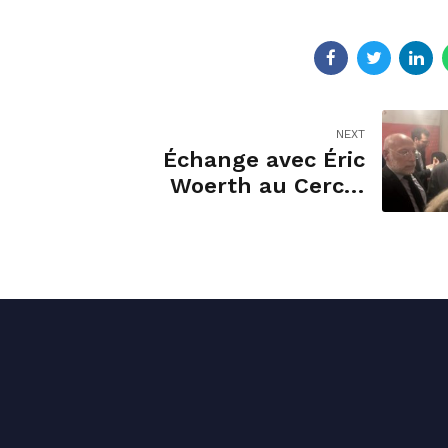
NEXT
Échange avec Éric
Woerth au Cercle
des élus locaux.
ct permanence
Liens utiles
 64 21 38
Accueil