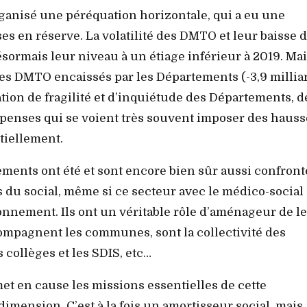
organisé une péréquation horizontale, qui a eu une
es en réserve. La volatilité des DMTO et leur baisse 
sormais leur niveau à un étiage inférieur à 2019. Ma
des DMTO encaissés par les Départements (-3,9 millia
uation de fragilité et d’inquiétude des Départements, d
dépenses qui se voient très souvent imposer des hauss
rtiellement.
ements ont été et sont encore bien sûr aussi confront
tés du social, même si ce secteur avec le médico-social
nnement. Ils ont un véritable rôle d’aménageur de l
accompagnent les communes, sont la collectivité des
s collèges et les SDIS, etc…
met en cause les missions essentielles de cette
imension. C’est à la fois un amortisseur social, mais