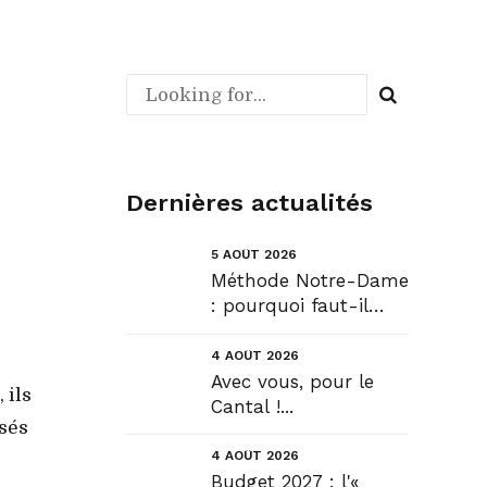
Dernières actualités
5 AOÛT 2026
Méthode Notre-Dame
: pourquoi faut-il
déroger pour
construire !? Allons
4 AOÛT 2026
plus loin !...
Avec vous, pour le
 ils
Cantal !...
osés
4 AOÛT 2026
Budget 2027 : l'«