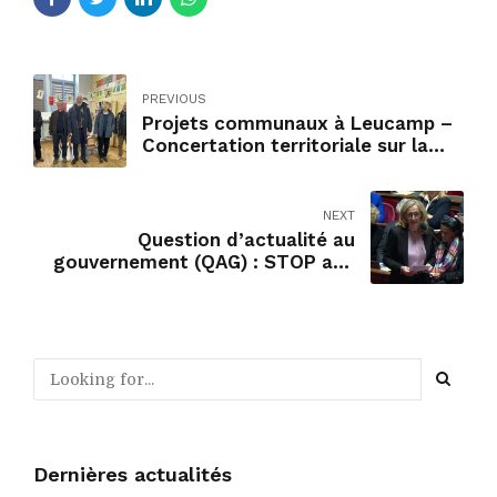
PREVIOUS
Projets communaux à Leucamp –
Concertation territoriale sur la
planification écologique à Vic-Sur-
Cère – Présentation de la
situation économique à la CCI du
NEXT
Cantal
Question d’actualité au
gouvernement (QAG) : STOP aux
fermetures de classes
Dernières actualités