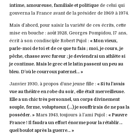
intime, amoureuse, familiale et politique
de celui qui
gouverna la France avant de la présider de 1969 à 1974.
Mais d’abord, pour saisir la variété de ces écrits, cette
mise en bouche : août 1928, Georges Pompidou, 17 ans,
écrit à son condisciple Robert Pujol :
« Mon vieux,
parle-moi de toi et de ce que tu fais ; moi, je cours, je
pêche, chasse avec fureur ; je deviendrai un athlète si
je continue. Mais le grec et le latin passent un peu au
bleu. D’où le courroux paternel… »
Janvier 1930, à propos d’une jeune fille :
« Si tu l’avais
vue au théâtre en robe du soir, elle était merveilleuse.
Elle a un chic très personnel, un corps divinement
souple, ferme, voluptueux (…) je souffrirais de ne pas la
posséder. »
Mars 1943, toujours à l’ami Pujol :
« Pauvre
France ! Il faudra un effort énorme pour la rétablir…
quel boulot après la guerre… »