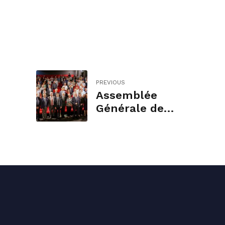
PREVIOUS
Assemblée
Générale de
l’Association des
Maires (AMF) du
Cantal à Mauriac
Conta