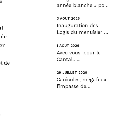
a
année blanche » pour
tous, seule véritable
solution....
3 AOÛT 2026
Inauguration des
nt
Logis du menuisier à
ole
Rézentières....
ien
1 AOÛT 2026
Avec vous, pour le
Cantal…...
et de
29 JUILLET 2026
Canicules, mégafeux :
l’impasse de
l’infantilisation
citoyenne....
r