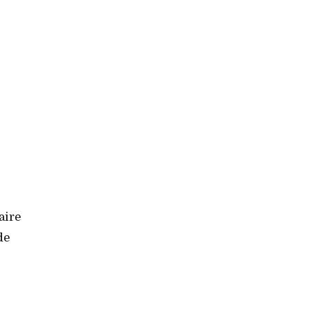
aire
de