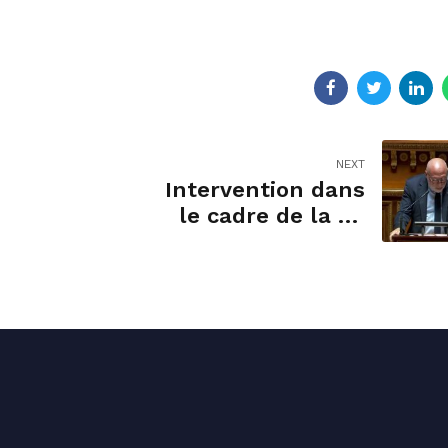
NEXT
Intervention dans
le cadre de la loi
de programmation
des finances
publiques pour les
années 2023 à 2027
ct permanence
Liens utiles