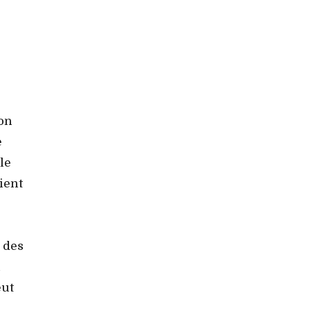
ion
e
le
aient
e des
i
eut