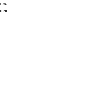
nes.
 des
e
i