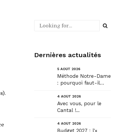
-
Dernières actualités
5 AOÛT 2026
Méthode Notre-Dame
: pourquoi faut-il
déroger pour
s).
construire !? Allons
4 AOÛT 2026
plus loin !...
Avec vous, pour le
Cantal !...
4 AOÛT 2026
ce
Budget 2027 : l'«