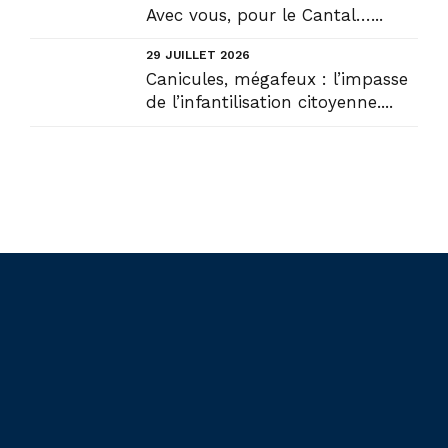
Avec vous, pour le Cantal…...
29 JUILLET 2026
Canicules, mégafeux : l’impasse
de l’infantilisation citoyenne....
Liens utiles
Actualités
Accueil
En circonscription
Présentation
Au Sénat