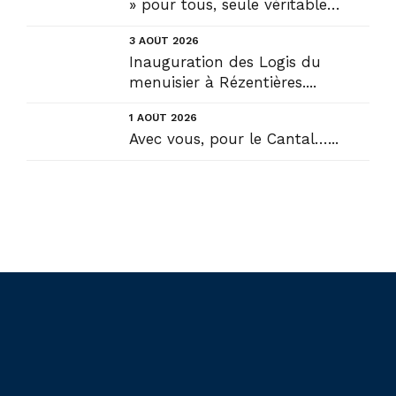
» pour tous, seule véritable
solution....
3 AOÛT 2026
Inauguration des Logis du
menuisier à Rézentières....
1 AOÛT 2026
Avec vous, pour le Cantal…...
Liens utiles
Actualités
Accueil
En circonscription