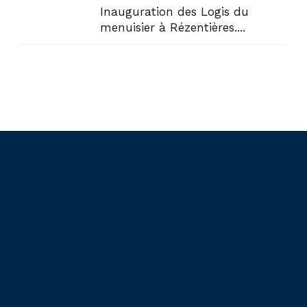
Inauguration des Logis du
menuisier à Rézentières....
Liens utiles
Actualités
Accueil
En circonscription
Présentation
Au Sénat
Contact
Points de vue