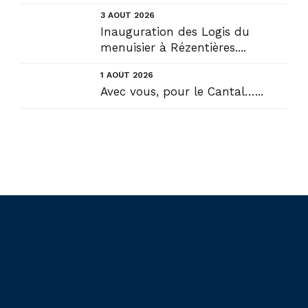
solution....
3 AOÛT 2026
Inauguration des Logis du
menuisier à Rézentières....
1 AOÛT 2026
Avec vous, pour le Cantal…...
Liens utiles
Actualités
Accueil
En circonscription