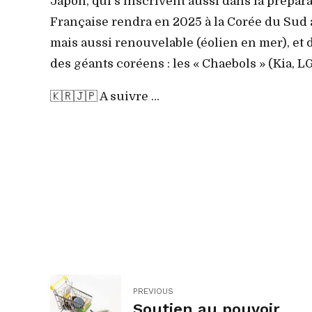
Japon, qui s’inscrivent aussi dans la prépara
Française rendra en 2025 à la Corée du Sud a
mais aussi renouvelable (éolien en mer), et 
des géants coréens : les « Chaebols » (Kia, 
🇰🇷🇯🇵 A suivre …
PREVIOUS
Soutien au pouvoir