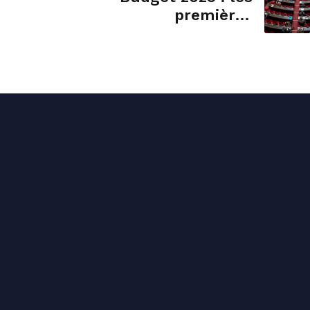
premières
réponses qui se
dessinent au Sénat
pour redresser les
comptes publics -
Public Sénat
ct permanence
Liens utiles
 64 21 38
Accueil
ct@stephane-sautarel.fr
Présentation
Pasteur, 15000 Aurillac
Contact