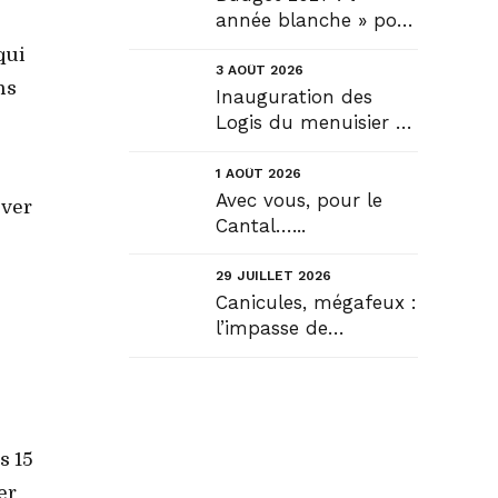
année blanche » pour
tous, seule véritable
qui
solution....
3 AOÛT 2026
ns
Inauguration des
Logis du menuisier à
Rézentières....
1 AOÛT 2026
Avec vous, pour le
ever
Cantal…...
29 JUILLET 2026
Canicules, mégafeux :
l’impasse de
l’infantilisation
citoyenne....
s 15
er