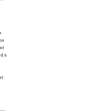
s
ns
nt
ud à
r
nt