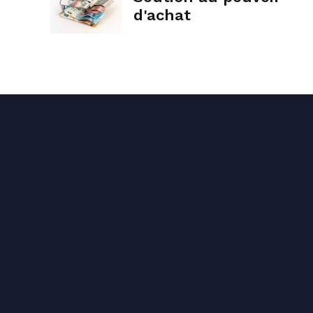
d'achat
Conta
04 71
conta
1 rue 
Mentions légales