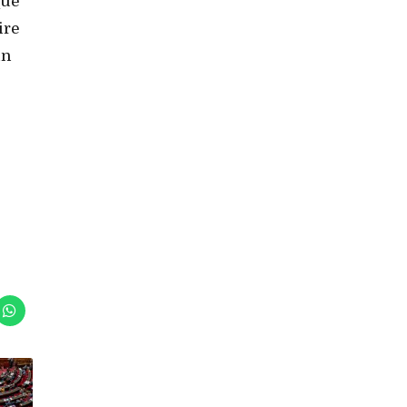
que
ire
un