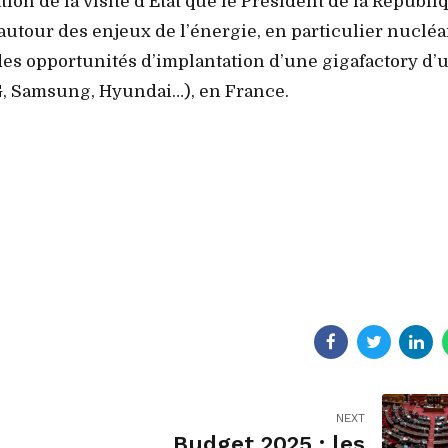
tion de la visite d’Etat que le Président de la Républi
utour des enjeux de l’énergie, en particulier nucléa
des opportunités d’implantation d’une gigafactory d’
LG, Samsung, Hyundai…), en France.
NEXT
Budget 2025 : les