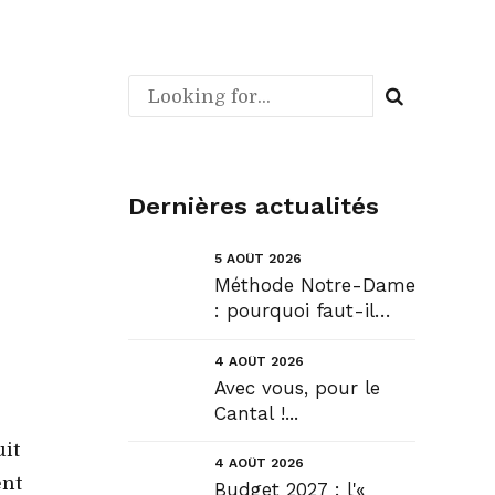
Dernières actualités
5 AOÛT 2026
Méthode Notre-Dame
: pourquoi faut-il
déroger pour
construire !? Allons
4 AOÛT 2026
plus loin !...
Avec vous, pour le
Cantal !...
uit
4 AOÛT 2026
ent
Budget 2027 : l'«