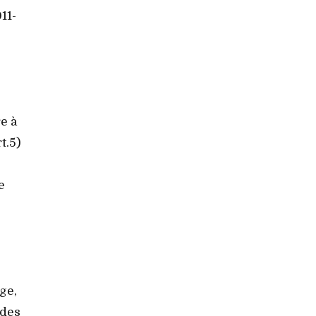
11-
e à
t.5)
e
ge,
 des