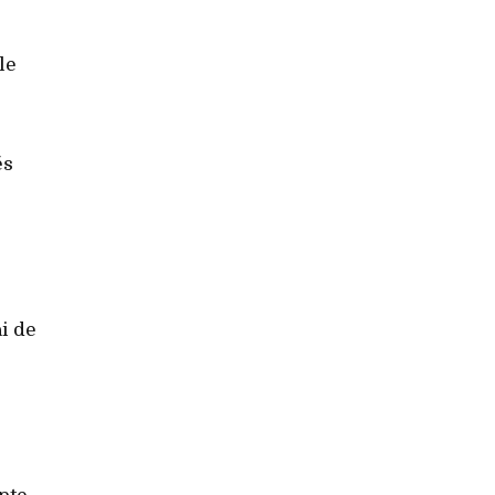
le
és
i de