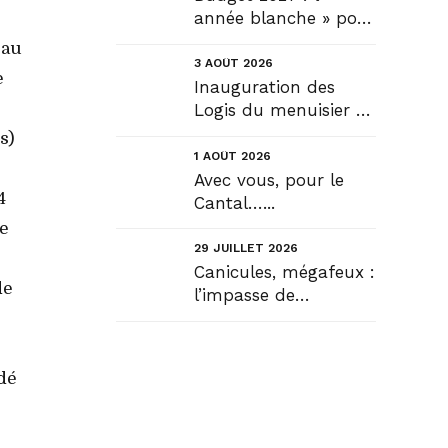
année blanche » pour
tous, seule véritable
 au
solution....
3 AOÛT 2026
e
Inauguration des
Logis du menuisier à
Rézentières....
s)
1 AOÛT 2026
Avec vous, pour le
4
Cantal…...
de
29 JUILLET 2026
Canicules, mégafeux :
de
l’impasse de
l’infantilisation
citoyenne....
rdé