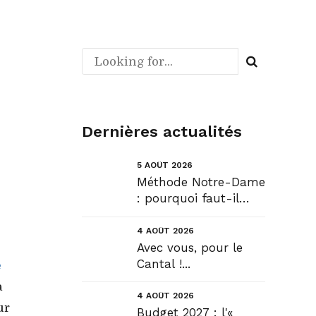
Dernières actualités
5 AOÛT 2026
Méthode Notre-Dame
: pourquoi faut-il
déroger pour
construire !? Allons
4 AOÛT 2026
plus loin !...
Avec vous, pour le
Cantal !...
e
à
4 AOÛT 2026
ur
Budget 2027 : l'«