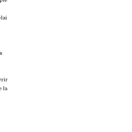
pte
lai
s
vrir
e la