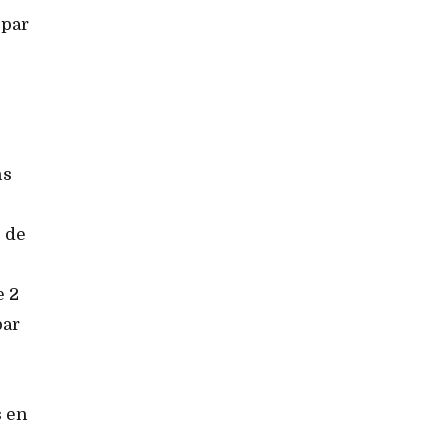
 par
ns
 de
e 2
par
s en