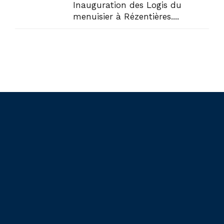
Inauguration des Logis du
menuisier à Rézentières....
Liens utiles
Actualités
Accueil
En circonscription
Présentation
Au Sénat
Contact
Points de vue