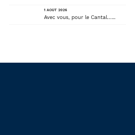
1 AOÛT 2026
Avec vous, pour le Cantal…...
Liens utiles
Actualités
Accueil
En circonscription
Présentation
Au Sénat
Contact
Points de vue