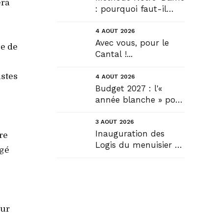
era
: pourquoi faut-il
déroger pour
construire !? Allons
4 AOÛT 2026
plus loin !...
Avec vous, pour le
ée de
Cantal !...
istes
4 AOÛT 2026
Budget 2027 : l'«
année blanche » pour
tous, seule véritable
solution....
3 AOÛT 2026
Inauguration des
re
Logis du menuisier à
agé
Rézentières....
our