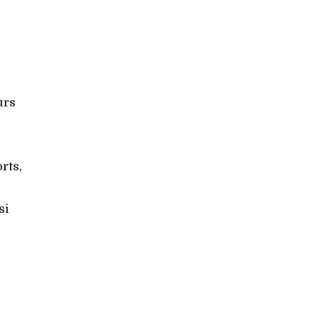
urs
rts,
si