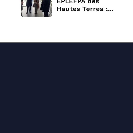
EPLEFPA des
Hautes Terres :
Visite du lycée
agricole Louis
Mallet à Volzac
(Saint-Flour).
Conta
04 71
conta
1 rue 
Mentions légales