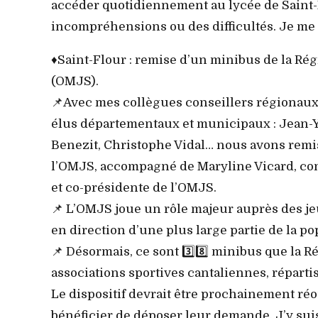
accéder quotidiennement au lycée de Saint-Fl
incompréhensions ou des difficultés. Je me
♦️Saint-Flour : remise d’un minibus de la Rég
(OMJS).
📌Avec mes collègues conseillers régionaux
élus départementaux et municipaux : Jean-Y
Benezit, Christophe Vidal… nous avons remis
l’OMJS, accompagné de Maryline Vicard, con
et co-présidente de l’OMJS.
📌 L’OMJS joue un rôle majeur auprès des j
en direction d’une plus large partie de la po
📌 Désormais, ce sont 3️⃣8️⃣ minibus que la
associations sportives cantaliennes, répartis 
Le dispositif devrait être prochainement ré
bénéficier de déposer leur demande. J’y suis