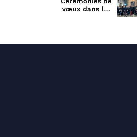
Cérémonies de
vœux dans les
communes du
Cantal : Saint-
Flour, Jussac,
Brageac, Jaleyrac,
Le Falgoux
ct permanence
Liens utiles
 64 21 38
Accueil
ct@stephane-sautarel.fr
Présentation
Pasteur, 15000 Aurillac
Contact