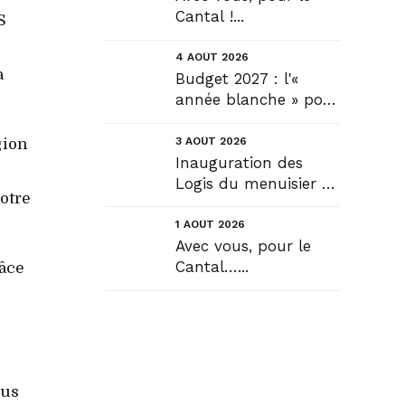
Cantal !...
S
4 AOÛT 2026
à
Budget 2027 : l'«
année blanche » pour
tous, seule véritable
solution....
3 AOÛT 2026
gion
Inauguration des
Logis du menuisier à
notre
Rézentières....
1 AOÛT 2026
Avec vous, pour le
Cantal…...
râce
dus