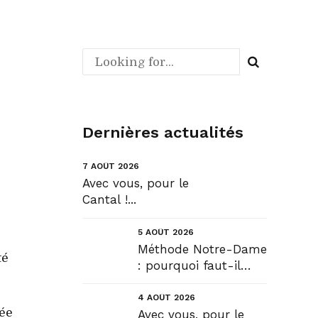
Dernières actualités
7 AOÛT 2026
Avec vous, pour le
Cantal !...
5 AOÛT 2026
Méthode Notre-Dame
té
: pourquoi faut-il
déroger pour
construire !? Allons
4 AOÛT 2026
rée
plus loin !...
Avec vous, pour le