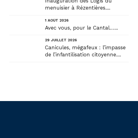
Inauguration des Logis du
menuisier à Rézentières....
1 AOÛT 2026
Avec vous, pour le Cantal…...
29 JUILLET 2026
Canicules, mégafeux : l’impasse
de l’infantilisation citoyenne....
Liens utiles
Actualités
Accueil
En circonscription